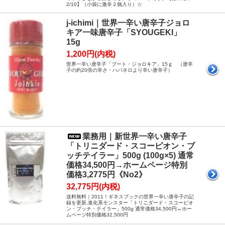
2/10】（小袋に激辛２個入り）☆
j-ichimi｜世界一辛い唐辛子ジョロ
キア一味唐辛子「SYOUGEKI」
15g
1,200円(内税)
世界一辛い唐辛子「ブート・ジョロキア」15ｇ （唐辛
子の約20倍の辛さ・ハバネロより辛い唐辛子）
業務用｜新世界一辛い唐辛子
「トリニダード・スコーピオン・ブ
ッチテイラー」500g (100g×5) 通常
価格34,500円→ホームページ特別
価格3,2775円《No2》
32,775円(内税)
送料無料｜2011！ギネスブックの世界一辛い唐辛子の記
録を更新,進化系モンスター「トリニダード・スコーピオ
ン・ブッチ・テイラー」500g 通常価格34,500円→ホー
ムページ特別価格32,500円