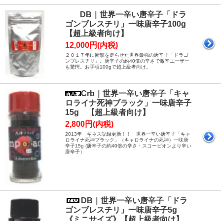
DB｜世界一辛い唐辛子「ドラ
ゴンブレスチリ」一味唐辛子100g
【超上級者向け】
12,000円(内税)
２０１７年に衝撃を走らせた世界最強の唐辛子「ドラゴ
ンブレスチリ」。唐辛子の約40倍の辛さで激辛ユーザー
も驚愕。お手頃100gで超上級者向け。
Crb｜世界一辛い唐辛子「キャ
ロライナ死神ブラック」一味唐辛子
15g 【超上級者向け】
2,800円(内税)
2013年 ギネス記録更新！！ 世界一辛い唐辛子「キャ
ロライナ死神ブラック」（キャロライナの死神）一味唐
辛子15g (唐辛子の約40倍の辛さ・スコーピオンより辛い
唐辛子）
DB｜世界一辛い唐辛子「ドラ
ゴンブレスチリ」一味唐辛子5g
《ミニサイズ》【超上級者向け】