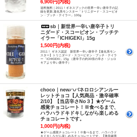
6,900円(内税)
送料無料｜2011！ギネスブックの世界一辛い唐辛子の記
録を更新,進化系モンスター「トリニダード・スコーピオ
ン・ブッチ・テイラー」100g
sb｜新世界一辛い唐辛子トリ
ニダード・スコーピオン・ブッチテ
イラー「ICHIGEKI」15g
1,500円(内税)
2011！ ギネス認定 新世界一辛い唐辛子【進化系モン
スター】トリニダード・スコーピオン・ブッチ・テイラ
ー「ICHIGEKI」15g （唐辛子の約30倍の辛さ・ジョロ
キアより辛い唐辛子）
choco｜newハバネロロシアンルー
レットチョコ【人気商品・激辛確率
2/10】【当店辛さNo３】★ゲーム
感覚チョコレート！※食べるまで、
ハラハラドキドキしながら楽しめる
チョコレートです。
1,000円(内税)
★ゲーム感覚チョコレート！※食べるまで、ハラハラド
キドキしながら楽しめるチョコレートです。【激辛確率