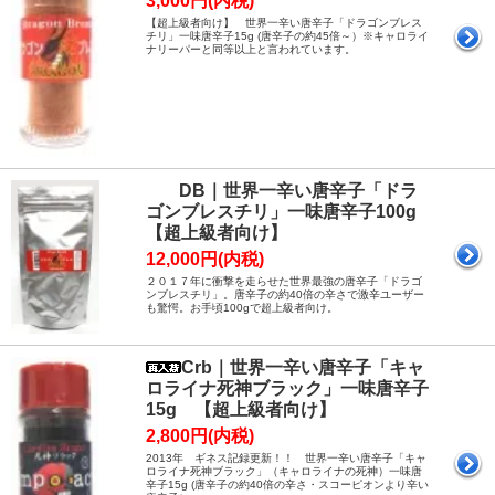
3,000円(内税)
【超上級者向け】 世界一辛い唐辛子「ドラゴンブレス
チリ」一味唐辛子15g (唐辛子の約45倍～）※キャロライ
ナリーパーと同等以上と言われています。
DB｜世界一辛い唐辛子「ドラ
ゴンブレスチリ」一味唐辛子100g
【超上級者向け】
12,000円(内税)
２０１７年に衝撃を走らせた世界最強の唐辛子「ドラゴ
ンブレスチリ」。唐辛子の約40倍の辛さで激辛ユーザー
も驚愕。お手頃100gで超上級者向け。
Crb｜世界一辛い唐辛子「キャ
ロライナ死神ブラック」一味唐辛子
15g 【超上級者向け】
2,800円(内税)
2013年 ギネス記録更新！！ 世界一辛い唐辛子「キャ
ロライナ死神ブラック」（キャロライナの死神）一味唐
辛子15g (唐辛子の約40倍の辛さ・スコーピオンより辛い