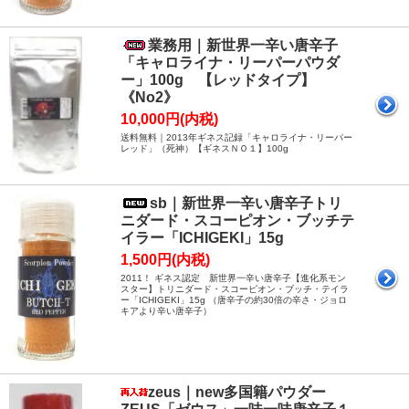
業務用｜新世界一辛い唐辛子
「キャロライナ・リーパーパウダ
ー」100g 【レッドタイプ】
《No2》
10,000円(内税)
送料無料｜2013年ギネス記録「キャロライナ・リーパー
レッド」（死神）【ギネスＮＯ１】100g
sb｜新世界一辛い唐辛子トリ
ニダード・スコーピオン・ブッチテ
イラー「ICHIGEKI」15g
1,500円(内税)
2011！ ギネス認定 新世界一辛い唐辛子【進化系モン
スター】トリニダード・スコーピオン・ブッチ・テイラ
ー「ICHIGEKI」15g （唐辛子の約30倍の辛さ・ジョロ
キアより辛い唐辛子）
zeus｜new多国籍パウダー