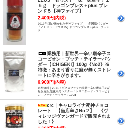
ZEUS「ゼウス」一味一味唐辛子１
５ｇ ドラゴンブレス＋plus ブレ
ンド５【神ファイブ】
2,400円(内税)
2017年|選び抜かれた辛神ファイブ！ 多国籍パウダー
「ＺＥＵＳ」ゼウス15g ドラゴンブレス＋plus ブレン
ド
業務用｜新世界一辛い唐辛子ス
コーピオン・ブッチ・テイラーパウ
ダー【ICHIGEKI】100g《No2》※
特徴：あまり香りに癖が無くストレ
ートに辛さがきます。
6,900円(内税)
送料無料｜2011！ギネスブックの世界一辛い唐辛子の記
録を更新,進化系モンスター「トリニダード・スコーピオ
ン・ブッチ・テイラー」100g
crc｜キャロライナ死神チョコ
レート 【当店辛さNo２】 《ヴ
ィレッジヴァンガードで販売されま
した！》