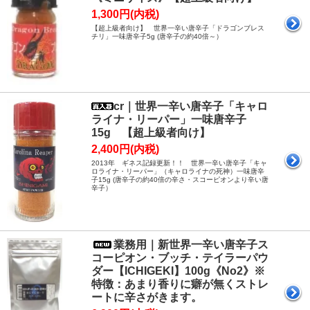
1,300円(内税)
【超上級者向け】 世界一辛い唐辛子「ドラゴンブレス
チリ」一味唐辛子5g (唐辛子の約40倍～）
cr｜世界一辛い唐辛子「キャロ
ライナ・リーパー」一味唐辛子
15g 【超上級者向け】
2,400円(内税)
2013年 ギネス記録更新！！ 世界一辛い唐辛子「キャ
ロライナ・リーパー」（キャロライナの死神）一味唐辛
子15g (唐辛子の約40倍の辛さ・スコーピオンより辛い唐
辛子）
業務用｜新世界一辛い唐辛子ス
コーピオン・ブッチ・テイラーパウ
ダー【ICHIGEKI】100g《No2》※
特徴：あまり香りに癖が無くストレ
ートに辛さがきます。