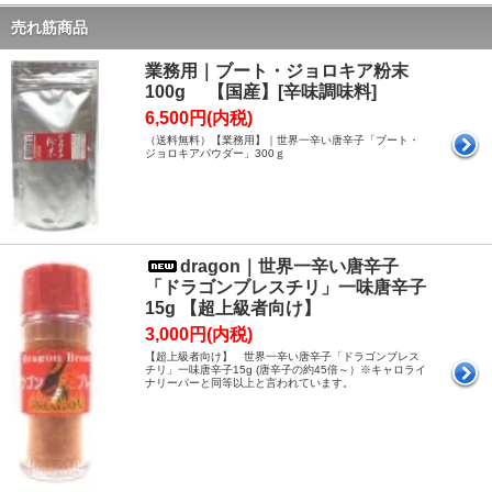
売れ筋商品
業務用｜ブート・ジョロキア粉末
100g 【国産】[辛味調味料]
6,500円(内税)
（送料無料）【業務用】｜世界一辛い唐辛子「ブート・
ジョロキアパウダー」300ｇ
dragon｜世界一辛い唐辛子
「ドラゴンブレスチリ」一味唐辛子
15g 【超上級者向け】
3,000円(内税)
【超上級者向け】 世界一辛い唐辛子「ドラゴンブレス
チリ」一味唐辛子15g (唐辛子の約45倍～）※キャロライ
ナリーパーと同等以上と言われています。