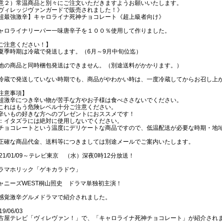
意２）常温商品と別々にご注文いただきますようお願いいたします。
ヴィレッジヴァンガードで販売されました！》
超最強激辛】キャロライナ死神チョコレート《超上級者向け》
ャロライナリーパー一味唐辛子を１００％使用して作りました。
ご注意ください！】
夏季時期は冷蔵で発送します。（6月～9月中旬位迄）
他の商品と同時梱包発送はできません。（別途送料がかかります。）
冷蔵で発送していない時期でも、商品がやわかい時は、一度冷蔵してからお召し上
注意事項】
超激辛につき辛い物が苦手な方やお子様は食べささないでください。
これはもう危険レベル十分ご注意ください。
辛いもの好きな方へのプレゼントにおススメです！
：イタズラには絶対に使用しないでください。
チョコレートという温度にデリケートな商品ですので、低温配送が必要な時期・地
正確な商品代金、送料等につきましては別途メールでご案内いたします。
021/01/09～テレビ東京 （水）深夜0時12分放送！
ラマホリック「ゲキカラドウ」
ャニーズWEST桐山照史 ドラマ単独初主演！
感覚激辛グルメドラマで紹介されました。
19/06/03
古屋テレビ「ヴィレヴァン！」で、「キャロライナ死神チョコレート」が紹介され