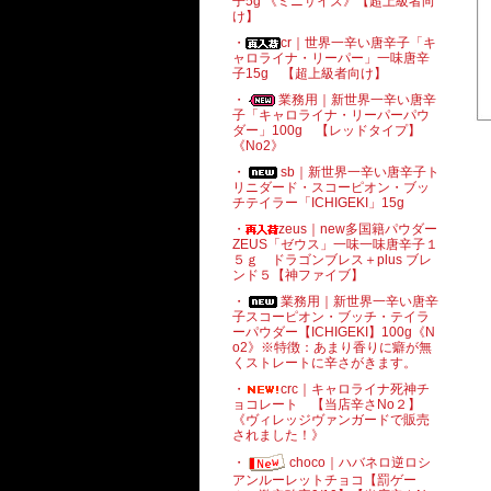
子5g 《ミニサイズ》【超上級者向
け】
・
cr｜世界一辛い唐辛子「キ
ャロライナ・リーパー」一味唐辛
子15g 【超上級者向け】
・
業務用｜新世界一辛い唐辛
子「キャロライナ・リーパーパウ
ダー」100g 【レッドタイプ】
《No2》
・
sb｜新世界一辛い唐辛子ト
リニダード・スコーピオン・ブッ
チテイラー「ICHIGEKI」15g
・
zeus｜new多国籍パウダー
ZEUS「ゼウス」一味一味唐辛子１
５ｇ ドラゴンブレス＋plus ブレ
ンド５【神ファイブ】
・
業務用｜新世界一辛い唐辛
子スコーピオン・ブッチ・テイラ
ーパウダー【ICHIGEKI】100g《N
o2》※特徴：あまり香りに癖が無
くストレートに辛さがきます。
・
crc｜キャロライナ死神チ
ョコレート 【当店辛さNo２】
《ヴィレッジヴァンガードで販売
されました！》
・
choco｜ハバネロ逆ロシ
アンルーレットチョコ【罰ゲー