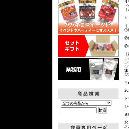
注
《
【
キ
【
①
②
③
【
◇
◇
◇
注
◎
※
2
ド
ジ
新
20
名