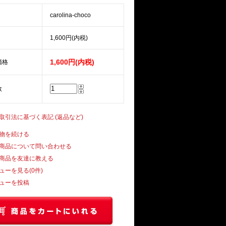
carolina-choco
1,600円(内税)
1,600円(内税)
価格
数
商取引法に基づく表記 (返品など)
物を続ける
商品について問い合わせる
商品を友達に教える
ューを見る(0件)
ューを投稿