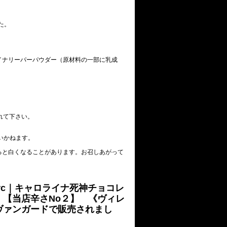
た。
イナリーパーパウダー（原材料の一部に乳成
れて下さい。
いかねます。
ると白くなることがあります。お召しあがって
crc｜キャロライナ死神チョコレ
 【当店辛さNo２】 《ヴィレ
ヴァンガードで販売されまし
》