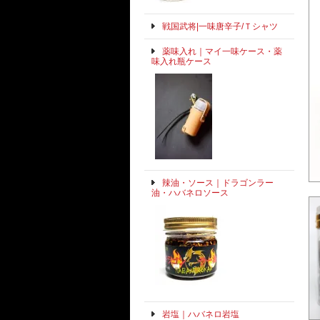
戦国武将|一味唐辛子/Ｔシャツ
薬味入れ｜マイ一味ケース・薬
味入れ瓶ケース
辣油・ソース｜ドラゴンラー
油・ハバネロソース
岩塩｜ハバネロ岩塩