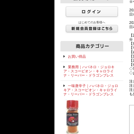
※
20
日
はじめてのお客様へ
20
日
【
分
【
【
【
【
お買い得品
【
【
業務用｜ハバネロ・ジョロキ
◇
ア・スコーピオン・キャロライ
◇
ナ・リーパー・ドラゴンブレス
注
注
一味唐辛子｜ハバネロ・ジョロ
注
キア・スコーピオン・キャロライ
も
ナ・リーパー・ドラゴンブレス