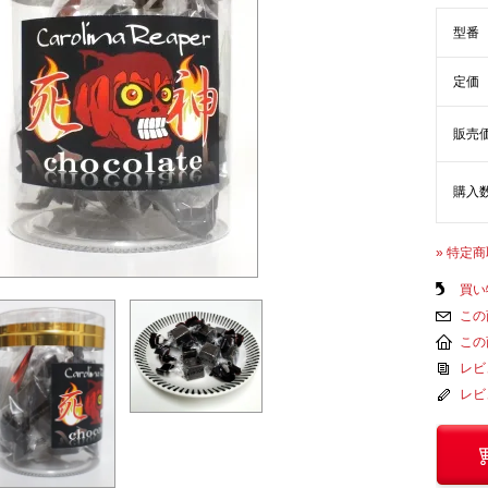
型番
定価
販売
購入
» 特定
買い
この
この
レビ
レビ