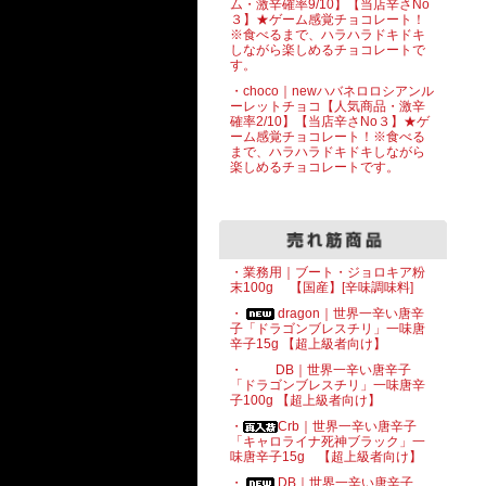
ム・激辛確率9/10】【当店辛さNo
３】★ゲーム感覚チョコレート！
※食べるまで、ハラハラドキドキ
しながら楽しめるチョコレートで
す。
・choco｜newハバネロロシアンル
ーレットチョコ【人気商品・激辛
確率2/10】【当店辛さNo３】★ゲ
ーム感覚チョコレート！※食べる
まで、ハラハラドキドキしながら
楽しめるチョコレートです。
・業務用｜ブート・ジョロキア粉
末100g 【国産】[辛味調味料]
・
dragon｜世界一辛い唐辛
子「ドラゴンブレスチリ」一味唐
辛子15g 【超上級者向け】
・
DB｜世界一辛い唐辛子
「ドラゴンブレスチリ」一味唐辛
子100g 【超上級者向け】
・
Crb｜世界一辛い唐辛子
「キャロライナ死神ブラック」一
味唐辛子15g 【超上級者向け】
・
DB｜世界一辛い唐辛子