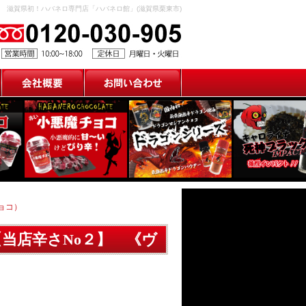
滋賀県初！ハバネロ専門店「ハバネロ館」(滋賀県栗東市)
会社概要
お問い合わせ
ョコ）
【当店辛さNo２】 《ヴ
》