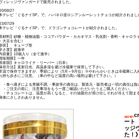
ヴィレッジヴァンガードで販売されました。
20/08/27
本テレビ「ぐるナイSP」で、ハバネロ逆ロシアンルーレットチョコが紹介されまし
23/07/29
本テレビ「ぐるナイSP」で、ドラゴンチョコレートが紹介されました。
原材料】砂糖・植物油脂・ココアパウダー・カカオマス・乳化剤・香料・キャロラ
・大豆を含む）
形状】 キューブ形
辛さ度】超激辛
内容量】10個入り（全て激辛）
賞味期限】一年
原産国】キャロライナ・リーパー（日本）
保存方法】直射日光、高温多湿を避け冷蔵庫で保管して下さい。
常温で保存できますが、季節により（5月～9月位）※やわらかいときは冷蔵庫に入
お持ち歩きにご注意。（車の中など温度の高い場所は避けて下さい。）
）・食べ過ぎによる胃腸不調,・事故等の責任は、製造元・販売者は一切の責任は負
）・ご注文の前に、注意事項をもう一度ご確認いただいたうえご購入ください。
）・チョコレートは、温度が高くなると、その油脂分が溶け出しそれが冷えて固ま
身体にさしさわありません。
ート
ッジ
た！