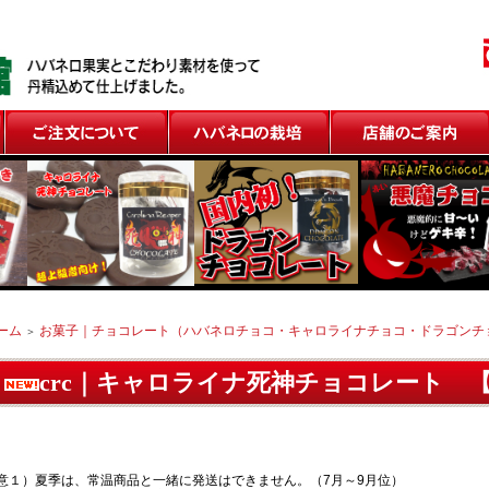
ご注文について
ハバネロの栽培
店舗のご案内
ーム
お菓子｜チョコレート（ハバネロチョコ・キャロライナチョコ・ドラゴンチ
＞
crc｜キャロライナ死神チョコレート 
ィレッジヴァンガードで販売されました！
意１）夏季は、常温商品と一緒に発送はできません。（7月～9月位）