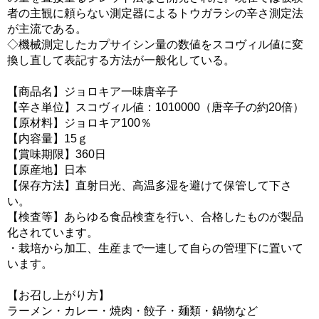
者の主観に頼らない測定器によるトウガラシの辛さ測定法
が主流である。
◇機械測定したカプサイシン量の数値をスコヴィル値に変
換し直して表記する方法が一般化している。
【商品名】ジョロキア一味唐辛子
【辛さ単位】スコヴィル値：1010000（唐辛子の約20倍）
【原材料】ジョロキア100％
【内容量】15ｇ
【賞味期限】360日
【原産地】日本
【保存方法】直射日光、高温多湿を避けて保管して下さ
い。
【検査等】あらゆる食品検査を行い、合格したものが製品
化されています。
・栽培から加工、生産まで一連して自らの管理下に置いて
います。
【お召し上がり方】
ラーメン・カレー・焼肉・餃子・麺類・鍋物など