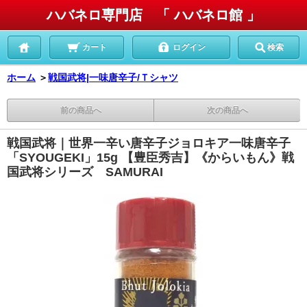
ハバネロ専門店 「 ハバネロ館 」
カート
ログイン
検索
ホーム
＞
戦国武将|一味唐辛子/Ｔシャツ
前の商品へ
次の商品へ
戦国武将｜世界一辛い唐辛子ジョロキア一味唐辛子
「SYOUGEKI」15g 【豊臣秀吉】《からいもん》戦
国武将シリーズ SAMURAI