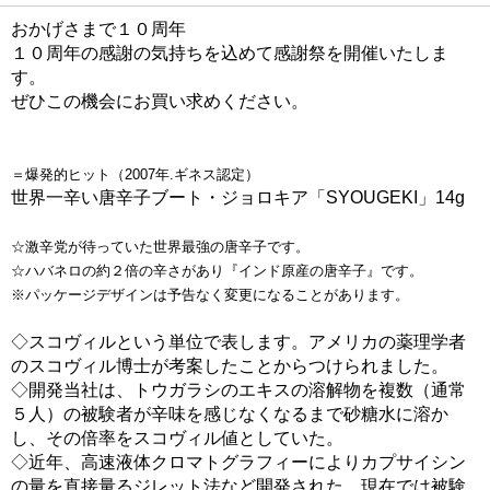
おかげさまで１０周年
１０周年の感謝の気持ちを込めて感謝祭を開催いたしま
す。
ぜひこの機会にお買い求めください。
＝爆発的ヒット（2007年.ギネス認定）
世界一辛い唐辛子ブート・ジョロキア「SYOUGEKI」14g
☆激辛党が待っていた世界最強の唐辛子です。
☆ハバネロの約２倍の辛さがあり『インド原産の唐辛子』です。
※パッケージデザインは予告なく変更になることがあります。
◇スコヴィルという単位で表します。アメリカの薬理学者
のスコヴィル博士が考案したことからつけられました。
◇開発当社は、トウガラシのエキスの溶解物を複数（通常
５人）の被験者が辛味を感じなくなるまで砂糖水に溶か
し、その倍率をスコヴィル値としていた。
◇近年、高速液体クロマトグラフィーによりカプサイシン
の量を直接量るジレット法など開発された。現在では被験